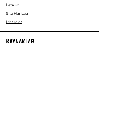
İletişim
Site Haritası
Markalar
KAYNAKLAR
Fırsatlar ve Teklifler
Blog
SOSYAL MEDYA
Instagram
Facebook
YouTube
Twitter
Pinterest