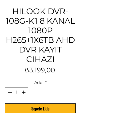
HILOOK DVR-
108G-K1 8 KANAL
1080P
H265+1X6TB AHD
DVR KAYIT
CIHAZI
Fiyat
₺3.199,00
Adet
*
Sepete Ekle