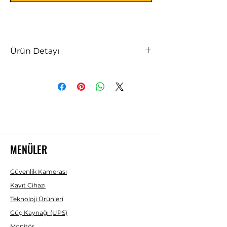
Ürün Detayı
HILOOK DVR-108G-K1 8 KANAL
1080P H265+1X6TB AHD DVR KAYIT
CIHAZI
MENÜLER
Güvenlik Kamerası
Kayıt Cihazı
Teknoloji Ürünleri
Güç Kaynağı (UPS)
Monitör