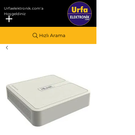
Urfaelektronik.com'a
Hoşgeldiniz
Hızlı Arama