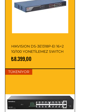
HIKVISION DS-3E1318P-EI 16+2
10/100 YONETİLEMEZ SWITCH
Fiyat
₺8.399,00
TÜKENİYOR