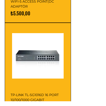
WIFI-5 ACCESS POINT(DC
ADAPTÖR
Fiyat
₺5.500,00
TP-LINK TL-SG1016D 16 PORT
10/100/1000 GIGABIT
RACKMOUNT SWICH