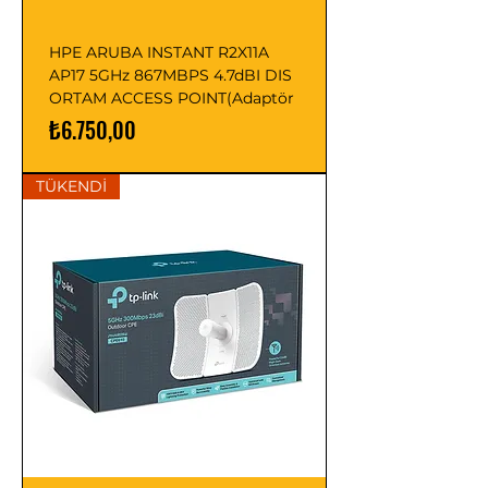
HPE ARUBA INSTANT R2X11A
AP17 5GHz 867MBPS 4.7dBI DIS
ORTAM ACCESS POINT(Adaptör
Fiyat
₺6.750,00
TÜKENDİ