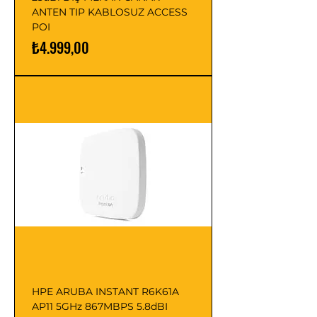
ANTEN TIP KABLOSUZ ACCESS
POI
Fiyat
₺4.999,00
HPE ARUBA INSTANT R6K61A
AP11 5GHz 867MBPS 5.8dBI