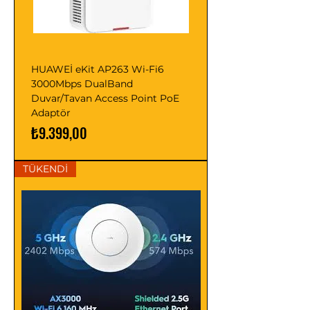
HUAWEİ eKit AP263 Wi-Fi6
3000Mbps DualBand
Duvar/Tavan Access Point PoE
Adaptör
Fiyat
₺9.399,00
TÜKENDİ