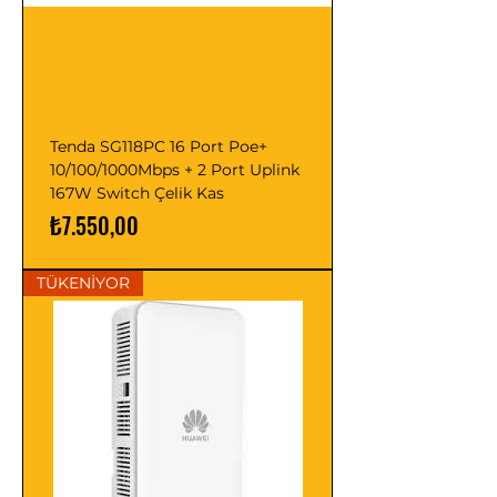
Tenda SG118PC 16 Port Poe+
10/100/1000Mbps + 2 Port Uplink
167W Switch Çelik Kas
Fiyat
₺7.550,00
TÜKENİYOR