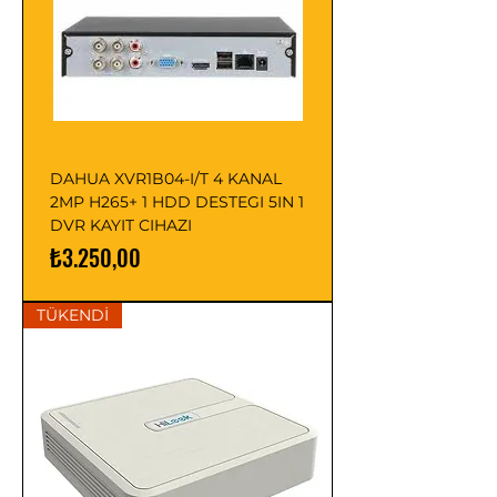
DAHUA XVR1B04-I/T 4 KANAL
2MP H265+ 1 HDD DESTEGI 5IN 1
DVR KAYIT CIHAZI
Fiyat
₺3.250,00
TÜKENDİ