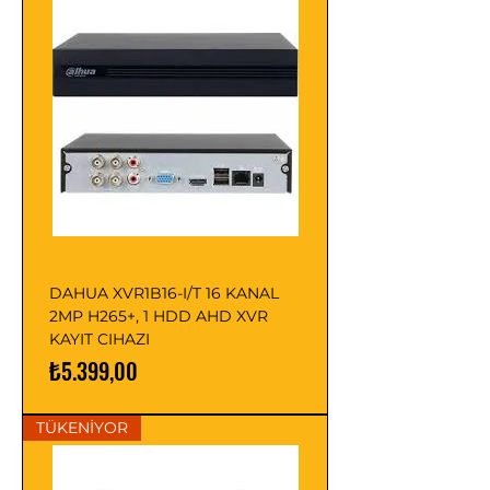
DAHUA XVR1B16-I/T 16 KANAL
2MP H265+, 1 HDD AHD XVR
KAYIT CIHAZI
Fiyat
₺5.399,00
TÜKENİYOR