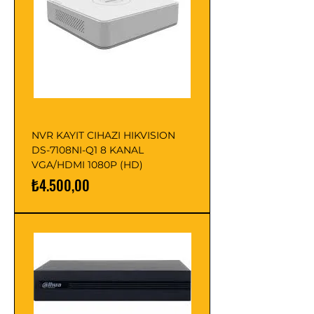
NVR KAYIT CIHAZI HIKVISION
DS-7108NI-Q1 8 KANAL
VGA/HDMI 1080P (HD)
Fiyat
₺4.500,00