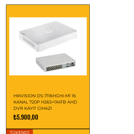
HIKVISION DS-7116HGHI-M1 16
KANAL 720P H265+1X4TB AHD
DVR KAYIT CIHAZI
Fiyat
₺5.900,00
TÜKENDİ