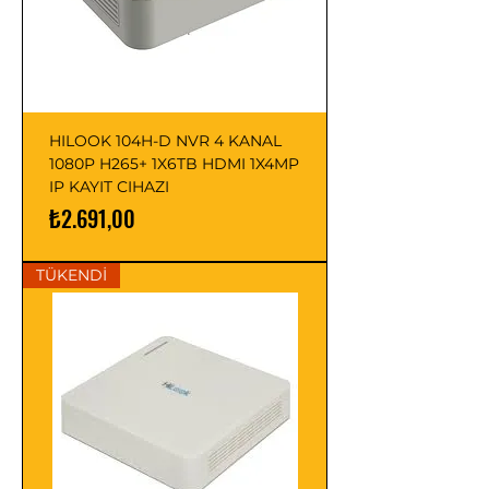
HILOOK 104H-D NVR 4 KANAL
1080P H265+ 1X6TB HDMI 1X4MP
IP KAYIT CIHAZI
Fiyat
₺2.691,00
TÜKENDİ