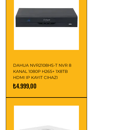
DAHUA NVR2108HS-T NVR 8
KANAL 1080P H265+ 1X8TB
HDMI IP KAYIT CIHAZI
Fiyat
₺4.999,00