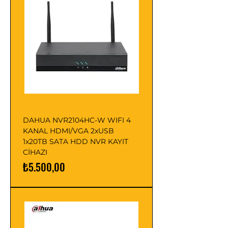
DAHUA NVR2104HC-W WIFI 4
KANAL HDMI/VGA 2xUSB
1x20TB SATA HDD NVR KAYIT
CİHAZI
Fiyat
₺5.500,00