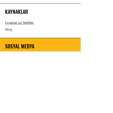
KAYNAKLAR
Fırsatlar ve Teklifler
Blog
SOSYAL MEDYA
Instagram
Facebook
YouTube
Twitter
Pinterest
Kargo ve İadeler
Şartlar ve Koşullar