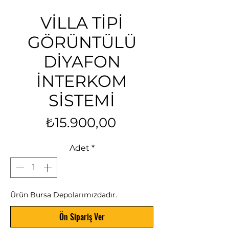
VİLLA TİPİ
GÖRÜNTÜLÜ
DİYAFON
İNTERKOM
SİSTEMİ
Fiyat
₺15.900,00
Adet
*
Ürün Bursa Depolarımızdadır.
Ön Sipariş Ver